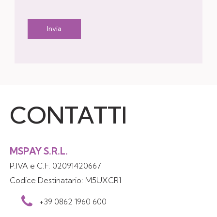
O
E
N
M
Invia
O
A
M
I
E
L
CONTATTI
MSPAY S.R.L.
P.IVA e C.F. 02091420667
Codice Destinatario: M5UXCR1
+39 0862 1960 600