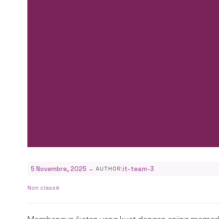
-
5 Novembre, 2025
it-team-3
AUTHOR:
Non classé
Membangun ikatan yang kuat dengan anjing memerluka