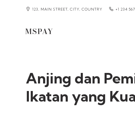
123, MAIN STREET, CITY, COUNTRY
+1 234 56
MSPAY
Anjing dan Pem
Ikatan yang Kua