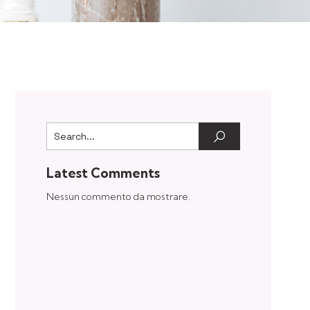
Latest Comments
Nessun commento da mostrare.