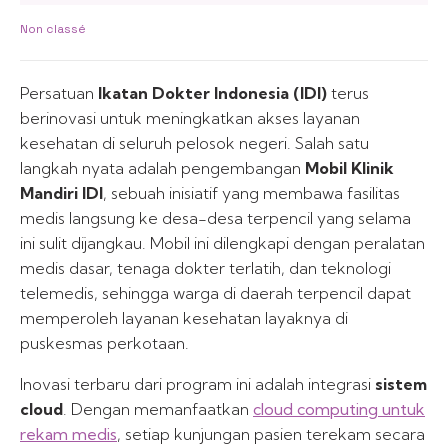
Non classé
Persatuan
Ikatan Dokter Indonesia (IDI)
terus
berinovasi untuk meningkatkan akses layanan
kesehatan di seluruh pelosok negeri. Salah satu
langkah nyata adalah pengembangan
Mobil Klinik
Mandiri IDI
, sebuah inisiatif yang membawa fasilitas
medis langsung ke desa-desa terpencil yang selama
ini sulit dijangkau. Mobil ini dilengkapi dengan peralatan
medis dasar, tenaga dokter terlatih, dan teknologi
telemedis, sehingga warga di daerah terpencil dapat
memperoleh layanan kesehatan layaknya di
puskesmas perkotaan.
Inovasi terbaru dari program ini adalah integrasi
sistem
cloud
. Dengan memanfaatkan
cloud computing untuk
rekam medis
, setiap kunjungan pasien terekam secara