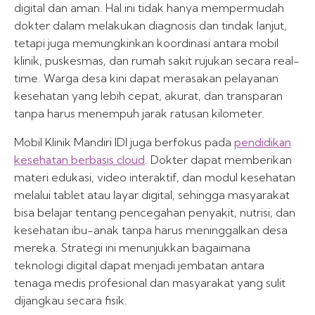
digital dan aman. Hal ini tidak hanya mempermudah
dokter dalam melakukan diagnosis dan tindak lanjut,
tetapi juga memungkinkan koordinasi antara mobil
klinik, puskesmas, dan rumah sakit rujukan secara real-
time. Warga desa kini dapat merasakan pelayanan
kesehatan yang lebih cepat, akurat, dan transparan
tanpa harus menempuh jarak ratusan kilometer.
Mobil Klinik Mandiri IDI juga berfokus pada
pendidikan
kesehatan berbasis cloud
. Dokter dapat memberikan
materi edukasi, video interaktif, dan modul kesehatan
melalui tablet atau layar digital, sehingga masyarakat
bisa belajar tentang pencegahan penyakit, nutrisi, dan
kesehatan ibu-anak tanpa harus meninggalkan desa
mereka. Strategi ini menunjukkan bagaimana
teknologi digital dapat menjadi jembatan antara
tenaga medis profesional dan masyarakat yang sulit
dijangkau secara fisik.