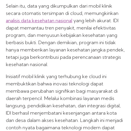
Selain itu, data yang dikumpulkan dari mobil klinik
secara otomatis tersimpan di cloud, memungkinkan
analisis data kesehatan nasional
yang lebih akurat. IDI
dapat memantau tren penyakit, menilai efektivitas
program, dan menyusun kebijakan kesehatan yang
berbasis bukti. Dengan demikian, program ini tidak
hanya memberikan layanan kesehatan jangka pendek,
tetapi juga berkontribusi pada perencanaan strategis
kesehatan nasional.
Inisiatif mobil klinik yang terhubung ke cloud ini
membuktikan bahwa inovasi teknologi dapat
membawa perubahan signifikan bagi masyarakat di
daerah terpencil. Melalui kombinasi layanan medis
langsung, pendidikan kesehatan, dan integrasi digital,
IDI berhasil menjembatani kesenjangan antara kota
dan desa dalam akses kesehatan. Langkah ini menjadi
contoh nyata bagaimana teknologi modern dapat