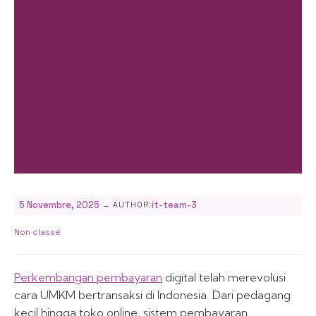
-
5 Novembre, 2025
it-team-3
AUTHOR:
Non classé
Perkembangan pembayaran
digital telah merevolusi
cara UMKM bertransaksi di Indonesia. Dari pedagang
kecil hingga toko online, sistem pembayaran