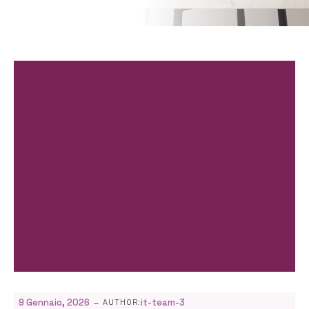
-
9 Gennaio, 2026
it-team-3
AUTHOR: