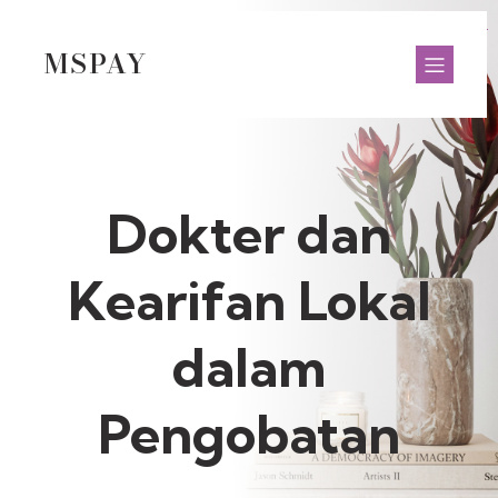
www.handicaps-sexualites.be/contact
www.handicaps-sexualites.be/formations/
myhouseoffurniture.com
link slot online
novidecor.com
slot gacor hari ini
link toto togel
link slot gacor
AcciónMK™
link slot gacor
link slot gacor
link slot gacor
slot gacor hari ini
slot gacor 4d
bgsgroup.org
slot online
link togel
link togel
link togel
link gacor
link gacor
slot online
situs toto togel
link togel
link togel
toto togel
toto togel
toto togel
togel resmi
jacktoto
jacktoto
toto togel
jacktoto
toto togel
jacktoto
jacktoto
jacktoto
jacktoto
jacktoto
jacktoto
jacktoto
jacktoto
jacktoto
jacktoto
jacktoto
kawi898
jacktoto
jacktoto
jacktoto
jacktoto
jacktoto
toto togel
toto togel
kawi898
jacktoto
jacktoto
jacktoto
slot gacor
jacktoto
jacktoto
jacktoto
jacktoto
toto togel
jacktoto
jacktoto
jacktoto
toto togel
jacktoto
jacktoto
jacktoto
jacktoto
jacktoto
jacktoto
jacktoto
jacktoto
jacktoto
toto togel
toto togel
jacktoto
toto togel
toto togel
jacktoto
jacktoto
jacktoto
jacktoto
jacktoto
jacktoto
jacktoto
toto togel
jacktoto
jacktoto
jacktoto
jacktoto
jacktoto
jacktoto
toto togel
jacktoto
jacktoto
jacktoto
toto togel
toto togel
jacktoto
jacktoto
jacktoto
slot gacor
toto togel
slot gacor
jacktoto
slot gacor
jacktoto
slot gacor
toto togel
jacktoto
toto togel
jacktoto
jacktoto
toto togel
jacktoto
jacktoto
jacktoto
jacktoto
jacktoto
slot gacor
toto togel
toto togel
jacktoto
jacktoto
jacktoto
slot gacor
jacktoto
jacktoto
slot gacor
jacktoto
jacktoto
jacktoto
jacktoto
toto togel
jacktoto
situs gacor
situs togel
situs gacor
situs gacor
situs togel
situs gacor
link slot
situs gacor
link slot
link slot
link slot
lis.softex.br
link slot
situs gacor
situs gacor
situs togel
situs togel
link slot
situs togel
link slot
situs togel
situs togel
situs togel
situs togel
toto slot
toto slot
toto slot
slot resmi
toto slot
slot resmi
slot resmi
situs toto
situs slot
situs slot
situs slot
situs slot
situs toto
situs slot
situs toto
situs slot
situs slot
situs slot
situs slot
situs slot
situs slot
situs toto
situs toto
situs slot
situs toto
situs toto
MSPAY
Dokter dan
Kearifan Lokal
dalam
Pengobatan