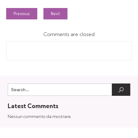
Previous
Next
Comments are closed
Latest Comments
Nessun commento da mostrare.