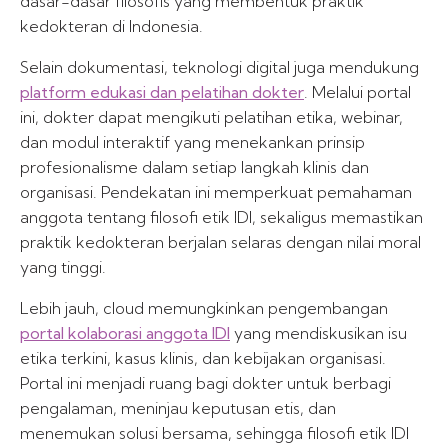
dasar-dasar filosofis yang membentuk praktik
kedokteran di Indonesia.
Selain dokumentasi, teknologi digital juga mendukung
platform edukasi dan pelatihan dokter
. Melalui portal
ini, dokter dapat mengikuti pelatihan etika, webinar,
dan modul interaktif yang menekankan prinsip
profesionalisme dalam setiap langkah klinis dan
organisasi. Pendekatan ini memperkuat pemahaman
anggota tentang filosofi etik IDI, sekaligus memastikan
praktik kedokteran berjalan selaras dengan nilai moral
yang tinggi.
Lebih jauh, cloud memungkinkan pengembangan
portal kolaborasi anggota IDI
yang mendiskusikan isu
etika terkini, kasus klinis, dan kebijakan organisasi.
Portal ini menjadi ruang bagi dokter untuk berbagi
pengalaman, meninjau keputusan etis, dan
menemukan solusi bersama, sehingga filosofi etik IDI