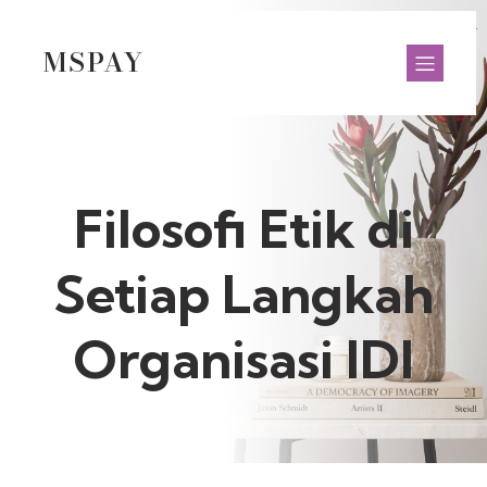
www.handicaps-sexualites.be/contact
www.handicaps-sexualites.be/formations/
myhouseoffurniture.com
link slot online
novidecor.com
link toto togel
link slot gacor
AcciónMK™
link slot gacor
link slot gacor
link slot gacor
slot gacor hari ini
slot gacor 4d
bgsgroup.org
slot online
link togel
slot online
link togel
link togel
link gacor
link gacor
slot online
situs toto togel
link togel
link togel
link gacor
toto togel
toto togel
togel resmi
jacktoto
jacktoto
toto togel
jacktoto
toto togel
jacktoto
jacktoto
jacktoto
jacktoto
jacktoto
jacktoto
jacktoto
jacktoto
jacktoto
jacktoto
jacktoto
kawi898
jacktoto
jacktoto
jacktoto
jacktoto
jacktoto
toto togel
toto togel
kawi898
jacktoto
jacktoto
jacktoto
slot gacor
jacktoto
jacktoto
jacktoto
jacktoto
toto togel
jacktoto
jacktoto
jacktoto
toto togel
jacktoto
jacktoto
jacktoto
jacktoto
jacktoto
jacktoto
jacktoto
jacktoto
jacktoto
toto togel
toto togel
jacktoto
toto togel
toto togel
jacktoto
jacktoto
jacktoto
jacktoto
jacktoto
jacktoto
jacktoto
toto togel
jacktoto
jacktoto
jacktoto
jacktoto
jacktoto
jacktoto
toto togel
jacktoto
jacktoto
jacktoto
toto togel
toto togel
jacktoto
jacktoto
jacktoto
slot gacor
toto togel
slot gacor
jacktoto
slot gacor
jacktoto
slot gacor
toto togel
jacktoto
toto togel
jacktoto
jacktoto
toto togel
jacktoto
jacktoto
jacktoto
jacktoto
jacktoto
slot gacor
toto togel
toto togel
jacktoto
jacktoto
jacktoto
slot gacor
jacktoto
jacktoto
slot gacor
jacktoto
jacktoto
jacktoto
jacktoto
toto togel
jacktoto
situs gacor
situs togel
situs gacor
situs gacor
situs togel
situs gacor
link slot
situs gacor
link slot
link slot
link slot
link slot
lis.softex.br
link slot
situs gacor
situs gacor
situs togel
situs togel
link slot
situs togel
link slot
situs togel
situs togel
situs togel
situs togel
toto slot
toto slot
slot resmi
toto slot
slot resmi
situs toto
situs slot
situs slot
situs slot
situs slot
situs toto
situs slot
situs toto
situs slot
situs slot
situs slot
situs slot
situs slot
situs slot
situs toto
situs toto
situs slot
situs toto
situs toto
MSPAY
Filosofi Etik di
Setiap Langkah
Organisasi IDI