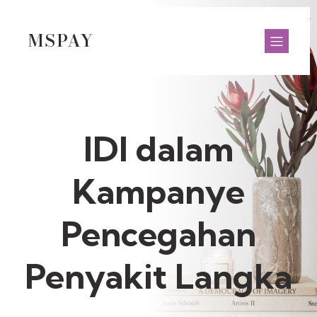
www.handicaps-sexualites.be/contact
www.handicaps-sexualites.be/formations/
myhouseoffurniture.com
pendidikan farmasi
link slot online
novidecor.com
link togel 4d
link toto togel
link slot gacor
AcciónMK™
link slot gacor
link slot gacor
link slot gacor
slot gacor hari ini
slot gacor 4d
bgsgroup.org
situs toto togel
slot online
situs toto togel
link togel
slot online
link togel
link togel
link togel
link gacor
link gacor
slot online
situs toto togel
link togel
link togel
link gacor
toto togel
kawi898
jacktoto
jacktoto
jacktoto
jacktoto
jacktoto
togel resmi
slot gacor
toto togel
jacktoto
jacktoto
slot gacor
jacktoto
toto togel
kawi898
jacktoto
toto togel
togel resmi
jacktoto
jacktoto
togel 4d
jacktoto
jacktoto
toto togel
jacktoto
toto togel
toto togel
toto togel
jacktoto
jacktoto
toto togel
jacktoto
toto togel
jacktoto
jacktoto
jacktoto
jacktoto
jacktoto
jacktoto
jacktoto
jacktoto
jacktoto
jacktoto
jacktoto
jacktoto
jacktoto
jacktoto
jacktoto
toto togel
toto togel
jacktoto
jacktoto
jacktoto
jacktoto
jacktoto
jacktoto
jacktoto
toto togel
jacktoto
jacktoto
jacktoto
toto togel
jacktoto
jacktoto
jacktoto
jacktoto
jacktoto
jacktoto
jacktoto
jacktoto
jacktoto
toto togel
toto togel
jacktoto
toto togel
toto togel
jacktoto
jacktoto
jacktoto
jacktoto
jacktoto
jacktoto
jacktoto
toto togel
jacktoto
jacktoto
jacktoto
jacktoto
jacktoto
jacktoto
toto togel
jacktoto
jacktoto
jacktoto
toto togel
toto togel
jacktoto
jacktoto
jacktoto
slot gacor
toto togel
slot gacor
jacktoto
slot gacor
jacktoto
slot gacor
toto togel
jacktoto
toto togel
jacktoto
jacktoto
toto togel
jacktoto
jacktoto
jacktoto
jacktoto
jacktoto
slot gacor
toto togel
toto togel
jacktoto
jacktoto
jacktoto
slot gacor
jacktoto
jacktoto
slot gacor
jacktoto
jacktoto
jacktoto
jacktoto
toto togel
jacktoto
situs gacor
situs gacor
situs gacor
situs togel
link slot
situs togel
link slot
link slot
situs gacor
situs togel
situs gacor
situs gacor
situs togel
situs gacor
link slot
situs gacor
link slot
link slot
link slot
lis.softex.br
link slot
situs gacor
situs gacor
situs togel
situs togel
link slot
situs togel
link slot
situs togel
situs togel
situs togel
situs togel
toto slot
toto slot
toto slot
toto slot
slot resmi
slot resmi
togel
togel
toto slot
togel
toto slot
toto slot
toto slot
toto slot
slot resmi
toto slot
slot resmi
situs toto
situs toto
situs toto
situs toto
situs slot
situs slot
situs slot
situs slot
situs slot
situs slot
situs slot
situs toto
situs toto
situs slot
situs slot
situs slot
situs slot
situs toto
situs slot
situs toto
situs slot
situs slot
situs slot
situs slot
situs slot
situs slot
situs toto
situs toto
situs slot
situs toto
situs toto
toto
toto
toto
MSPAY
IDI dalam
Kampanye
Pencegahan
Penyakit Langka