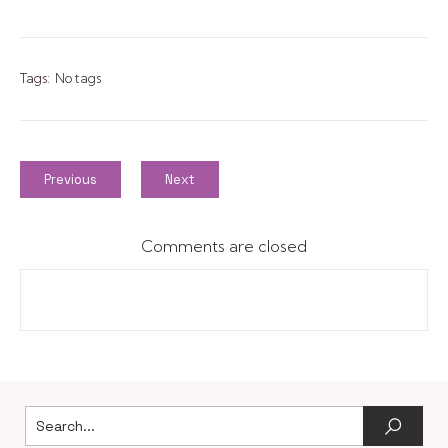
Tags:
No tags
Previous
Next
Comments are closed