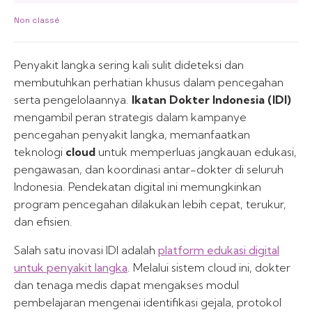
Non classé
Penyakit langka sering kali sulit dideteksi dan
membutuhkan perhatian khusus dalam pencegahan
serta pengelolaannya.
Ikatan Dokter Indonesia (IDI)
mengambil peran strategis dalam kampanye
pencegahan penyakit langka, memanfaatkan
teknologi
cloud
untuk memperluas jangkauan edukasi,
pengawasan, dan koordinasi antar-dokter di seluruh
Indonesia. Pendekatan digital ini memungkinkan
program pencegahan dilakukan lebih cepat, terukur,
dan efisien.
Salah satu inovasi IDI adalah
platform edukasi digital
untuk penyakit langka
. Melalui sistem cloud ini, dokter
dan tenaga medis dapat mengakses modul
pembelajaran mengenai identifikasi gejala, protokol