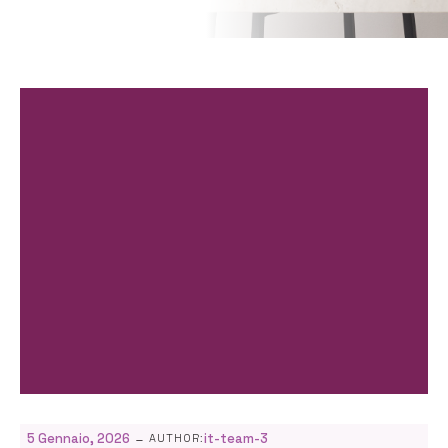
-
5 Gennaio, 2026
it-team-3
AUTHOR: