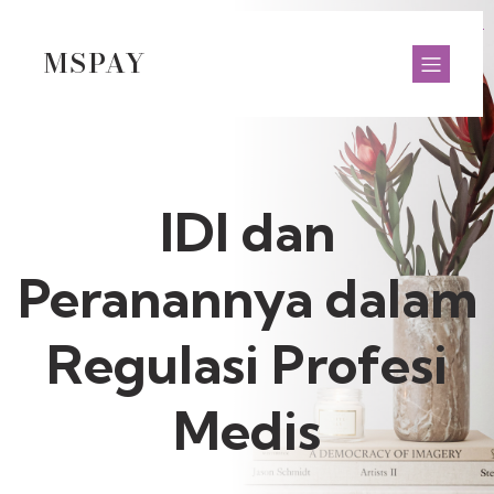
www.handicaps-sexualites.be/contact
www.handicaps-sexualites.be/formations/
myhouseoffurniture.com
pendidikan farmasi
link slot online
novidecor.com
link togel 4d
link toto togel
link slot gacor
AcciónMK™
link slot gacor
link slot gacor
link slot gacor
slot gacor hari ini
slot gacor 4d
bgsgroup.org
link togel
slot online
link togel
link togel
link togel
link gacor
link gacor
slot online
situs toto togel
link togel
link togel
toto togel
kawi898
jacktoto
toto togel
togel resmi
jacktoto
jacktoto
togel 4d
jacktoto
jacktoto
toto togel
jacktoto
toto togel
toto togel
toto togel
jacktoto
jacktoto
toto togel
jacktoto
toto togel
jacktoto
jacktoto
jacktoto
jacktoto
jacktoto
jacktoto
jacktoto
jacktoto
jacktoto
jacktoto
jacktoto
jacktoto
jacktoto
jacktoto
jacktoto
toto togel
toto togel
jacktoto
jacktoto
jacktoto
jacktoto
jacktoto
jacktoto
jacktoto
toto togel
jacktoto
jacktoto
jacktoto
toto togel
jacktoto
jacktoto
jacktoto
jacktoto
jacktoto
jacktoto
jacktoto
jacktoto
jacktoto
toto togel
toto togel
jacktoto
toto togel
toto togel
jacktoto
jacktoto
jacktoto
jacktoto
jacktoto
jacktoto
jacktoto
toto togel
jacktoto
jacktoto
jacktoto
jacktoto
jacktoto
jacktoto
toto togel
jacktoto
jacktoto
jacktoto
toto togel
toto togel
jacktoto
jacktoto
jacktoto
slot gacor
toto togel
slot gacor
jacktoto
slot gacor
jacktoto
slot gacor
toto togel
jacktoto
toto togel
jacktoto
jacktoto
toto togel
jacktoto
jacktoto
jacktoto
jacktoto
jacktoto
slot gacor
toto togel
toto togel
jacktoto
jacktoto
jacktoto
slot gacor
jacktoto
jacktoto
slot gacor
jacktoto
jacktoto
jacktoto
jacktoto
toto togel
jacktoto
link slot
situs togel
link slot
link slot
situs gacor
situs togel
situs gacor
situs gacor
situs togel
situs gacor
link slot
situs gacor
link slot
link slot
link slot
lis.softex.br
link slot
situs gacor
situs gacor
situs togel
situs togel
link slot
situs togel
link slot
situs togel
situs togel
situs togel
situs togel
slot resmi
slot resmi
slot resmi
togel
togel
toto slot
togel
toto slot
toto slot
toto slot
toto slot
slot resmi
toto slot
slot resmi
slot resmi
situs slot
situs slot
situs slot
situs slot
situs toto
situs toto
situs slot
situs slot
situs slot
situs slot
situs toto
situs slot
situs toto
situs slot
situs slot
situs slot
situs slot
situs slot
situs slot
situs toto
situs toto
situs slot
situs toto
situs toto
toto
MSPAY
IDI dan
Peranannya dalam
Regulasi Profesi
Medis