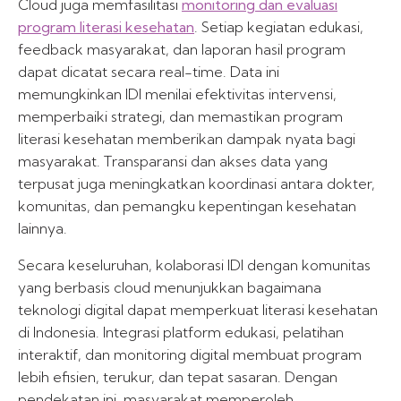
Cloud juga memfasilitasi
monitoring dan evaluasi
program literasi kesehatan
. Setiap kegiatan edukasi,
feedback masyarakat, dan laporan hasil program
dapat dicatat secara real-time. Data ini
memungkinkan IDI menilai efektivitas intervensi,
memperbaiki strategi, dan memastikan program
literasi kesehatan memberikan dampak nyata bagi
masyarakat. Transparansi dan akses data yang
terpusat juga meningkatkan koordinasi antara dokter,
komunitas, dan pemangku kepentingan kesehatan
lainnya.
Secara keseluruhan, kolaborasi IDI dengan komunitas
yang berbasis cloud menunjukkan bagaimana
teknologi digital dapat memperkuat literasi kesehatan
di Indonesia. Integrasi platform edukasi, pelatihan
interaktif, dan monitoring digital membuat program
lebih efisien, terukur, dan tepat sasaran. Dengan
pendekatan ini, masyarakat memperoleh