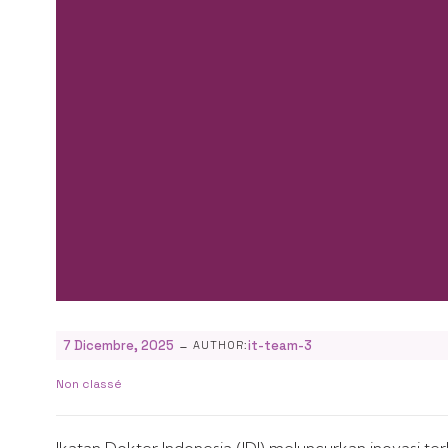
-
7 Dicembre, 2025
it-team-3
AUTHOR:
Non classé
Ikatan Dokter Indonesia (IDI) meluncurkan inovasi 