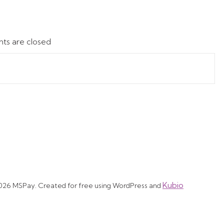
s are closed
Kubio
026 MSPay. Created for free using WordPress and