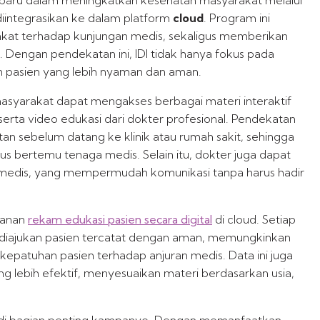
 diintegrasikan ke dalam platform
cloud
. Program ini
akat terhadap kunjungan medis, sekaligus memberikan
 Dengan pendekatan ini, IDI tidak hanya fokus pada
an pasien yang lebih nyaman dan aman.
masyarakat dapat mengakses berbagai materi interaktif
erta video edukasi dari dokter profesional. Pendekatan
 sebelum datang ke klinik atau rumah sakit, sehingga
 bertemu tenaga medis. Selain itu, dokter juga dapat
elemedis, yang mempermudah komunikasi tanpa harus hadir
panan
rekam edukasi pasien secara digital
di cloud. Setiap
g diajukan pasien tercatat dengan aman, memungkinkan
tuhan pasien terhadap anjuran medis. Data ini juga
 lebih efektif, menyesuaikan materi berdasarkan usia,
i bagian penting kampanye. Dengan memanfaatkan