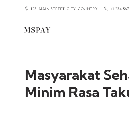
123, MAIN STREET, CITY, COUNTRY
+1 234 56
MSPAY
Masyarakat Seh
Minim Rasa Tak