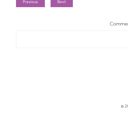
Previous
Next
Comment
© 2