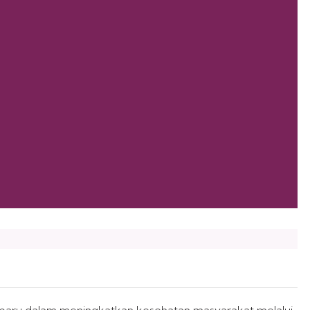
terbaru dalam meningkatkan kesehatan masyarakat melalui