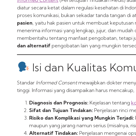
diatur secara ketat dalam regulasi kesehatan di Ind
proses komunikasi, bukan sekadar tanda tangan di a
pasien
, yaitu hak pasien untuk membuat keputusan 
menerima informasi yang lengkap, jujur, dan mudah 
memberitahu tentang manfaat pengobatan, tetapi j
dan alternatif
pengobatan lain yang mungkin tersed
Isi dan Kualitas Kom
Standar
Informed Consent
mewajibkan dokter menya
tinggi. Informasi yang disampaikan harus mencakup,
Diagnosis dan Prognosis:
Kejelasan tentang
ko
Sifat dan Tujuan Tindakan:
Penjelasan rinci m
Risiko dan Komplikasi yang Mungkin Terjadi:
maupun yang jarang namun serius (misalnya, risi
Alternatif Tindakan:
Penjelasan mengenai opsi