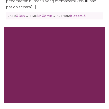
pendekatan humanis yang memahami kebutuhan
pasien secara[…]
-
-
3 Gen
6 h 32 min
it-team-3
DATE:
TIME
AUTHOR: