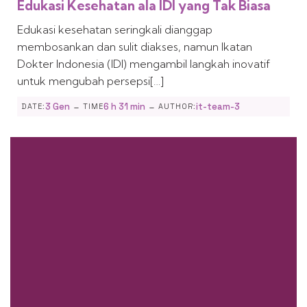
Edukasi Kesehatan ala IDI yang Tak Biasa
Edukasi kesehatan seringkali dianggap
membosankan dan sulit diakses, namun Ikatan
Dokter Indonesia (IDI) mengambil langkah inovatif
untuk mengubah persepsi[…]
-
-
3 Gen
6 h 31 min
it-team-3
DATE:
TIME
AUTHOR: