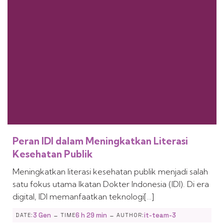
Peran IDI dalam Meningkatkan Literasi
Kesehatan Publik
Meningkatkan literasi kesehatan publik menjadi salah
satu fokus utama Ikatan Dokter Indonesia (IDI). Di era
digital, IDI memanfaatkan teknologi[…]
-
-
3 Gen
6 h 29 min
it-team-3
DATE:
TIME
AUTHOR: