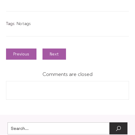
Tags:
No tags
Previous
Next
Comments are closed