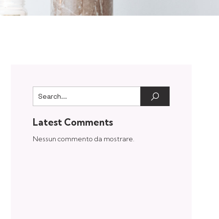
Latest Comments
Nessun commento da mostrare.