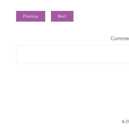
Previous
Next
Comment
© 2