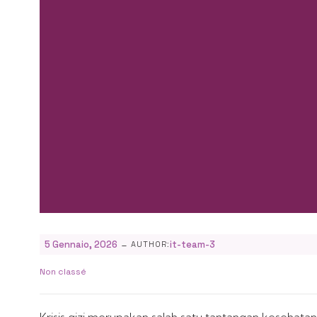
-
5 Gennaio, 2026
it-team-3
AUTHOR:
Non classé
Krisis gizi merupakan salah satu tantangan kesehata