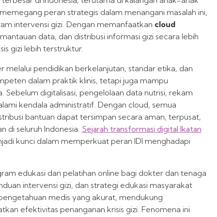
I) memegang peran strategis dalam menangani masalah ini,
gram intervensi gizi. Dengan memanfaatkan
cloud
ntauan data, dan distribusi informasi gizi secara lebih
 gizi lebih terstruktur.
r melalui pendidikan berkelanjutan, standar etika, dan
kompeten dalam praktik klinis, tetapi juga mampu
 Sebelum digitalisasi, pengelolaan data nutrisi, rekam
alami kendala administratif. Dengan cloud, semua
distribusi bantuan dapat tersimpan secara aman, terpusat,
 di seluruh Indonesia.
Sejarah transformasi digital Ikatan
njadi kunci dalam memperkuat peran IDI menghadapi
am edukasi dan pelatihan online bagi dokter dan tenaga
duan intervensi gizi, dan strategi edukasi masyarakat
n pengetahuan medis yang akurat, mendukung
an efektivitas penanganan krisis gizi. Fenomena ini