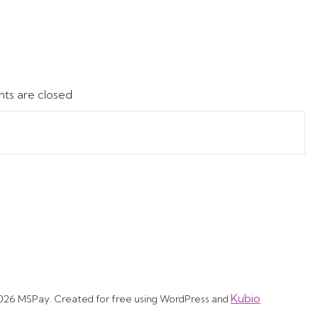
s are closed
Kubio
026 MSPay. Created for free using WordPress and