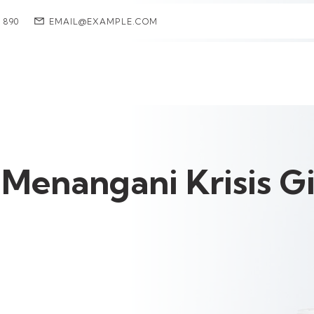
7 890
EMAIL@EXAMPLE.COM
 Menangani Krisis Gi