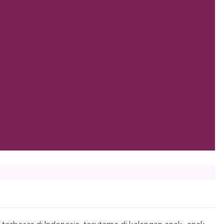
n terbesar di Indonesia, terutama di kalangan anak-anak