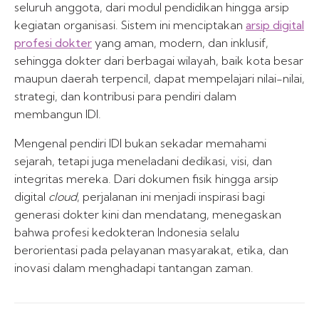
seluruh anggota, dari modul pendidikan hingga arsip
kegiatan organisasi. Sistem ini menciptakan
arsip digital
profesi dokter
yang aman, modern, dan inklusif,
sehingga dokter dari berbagai wilayah, baik kota besar
maupun daerah terpencil, dapat mempelajari nilai-nilai,
strategi, dan kontribusi para pendiri dalam
membangun IDI.
Mengenal pendiri IDI bukan sekadar memahami
sejarah, tetapi juga meneladani dedikasi, visi, dan
integritas mereka. Dari dokumen fisik hingga arsip
digital
cloud
, perjalanan ini menjadi inspirasi bagi
generasi dokter kini dan mendatang, menegaskan
bahwa profesi kedokteran Indonesia selalu
berorientasi pada pelayanan masyarakat, etika, dan
inovasi dalam menghadapi tantangan zaman.