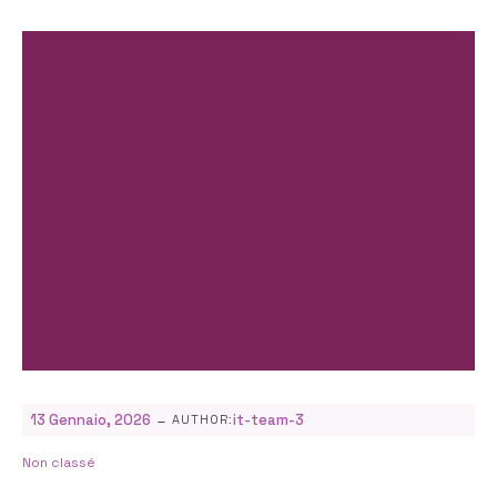
-
13 Gennaio, 2026
it-team-3
AUTHOR:
Non classé