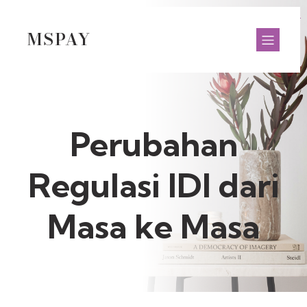
www.handicaps-sexualites.be/contact
www.handicaps-sexualites.be/formations/
myhouseoffurniture.com
novidecor.com
link slot gacor
AcciónMK™
link slot gacor
link slot gacor
link slot gacor
link slot gacor
slot gacor hari ini
slot thailand
bgsgroup.org
slot online
link togel
link gacor
link gacor
slot online
situs toto togel
link togel
link togel
link gacor
kawi898
jacktoto
jacktoto
jacktoto
jacktoto
jacktoto
toto togel
toto togel
kawi898
jacktoto
jacktoto
jacktoto
slot gacor
jacktoto
jacktoto
jacktoto
jacktoto
jacktoto
toto togel
jacktoto
jacktoto
jacktoto
toto togel
jacktoto
jacktoto
jacktoto
jacktoto
jacktoto
jacktoto
jacktoto
jacktoto
jacktoto
toto togel
toto togel
jacktoto
toto togel
toto togel
jacktoto
jacktoto
jacktoto
jacktoto
jacktoto
jacktoto
jacktoto
toto togel
jacktoto
jacktoto
jacktoto
jacktoto
jacktoto
jacktoto
toto togel
jacktoto
jacktoto
jacktoto
toto togel
toto togel
jacktoto
jacktoto
jacktoto
slot gacor
toto togel
slot gacor
jacktoto
slot gacor
jacktoto
slot gacor
toto togel
jacktoto
toto togel
jacktoto
jacktoto
toto togel
jacktoto
jacktoto
jacktoto
jacktoto
jacktoto
slot gacor
toto togel
toto togel
jacktoto
jacktoto
jacktoto
slot gacor
jacktoto
jacktoto
slot gacor
jacktoto
jacktoto
jacktoto
jacktoto
toto togel
jacktoto
link slot
situs gacor
link slot
link slot
link slot
link slot
lis.softex.br
link slot
situs gacor
situs gacor
situs togel
situs togel
link slot
situs togel
link slot
situs togel
situs togel
situs togel
situs togel
toto slot
slot resmi
toto slot
slot resmi
situs slot
situs slot
situs slot
situs slot
situs toto
situs slot
situs toto
situs slot
situs slot
situs slot
situs slot
situs slot
situs slot
situs toto
situs toto
situs slot
situs toto
situs toto
MSPAY
Perubahan
Regulasi IDI dari
Masa ke Masa