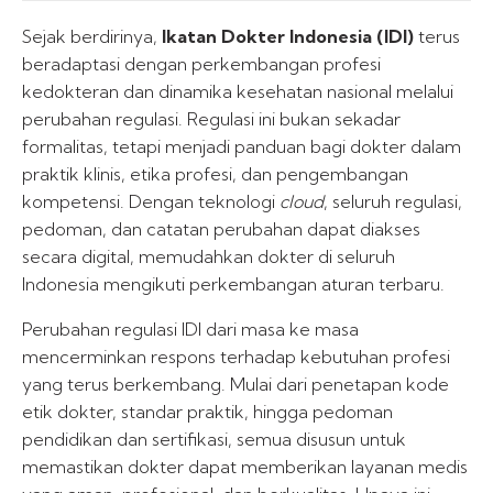
Sejak berdirinya,
Ikatan Dokter Indonesia (IDI)
terus
beradaptasi dengan perkembangan profesi
kedokteran dan dinamika kesehatan nasional melalui
perubahan regulasi. Regulasi ini bukan sekadar
formalitas, tetapi menjadi panduan bagi dokter dalam
praktik klinis, etika profesi, dan pengembangan
kompetensi. Dengan teknologi
cloud
, seluruh regulasi,
pedoman, dan catatan perubahan dapat diakses
secara digital, memudahkan dokter di seluruh
Indonesia mengikuti perkembangan aturan terbaru.
Perubahan regulasi IDI dari masa ke masa
mencerminkan respons terhadap kebutuhan profesi
yang terus berkembang. Mulai dari penetapan kode
etik dokter, standar praktik, hingga pedoman
pendidikan dan sertifikasi, semua disusun untuk
memastikan dokter dapat memberikan layanan medis